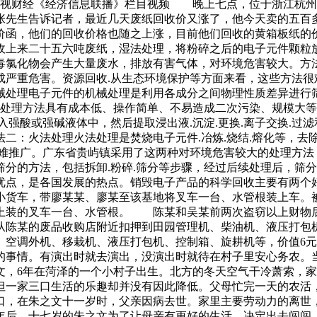
经《经济信息联播》栏目视频 晚上七点，位于浙江杭州西
张先生告诉记者，最近几天废纸回收价又涨了，他今天卖的五
价函，他们的回收价格也随之上涨，目前他们回收的黄箱板纸的
上来二十五六吨废纸，湿法处理，将粉碎之后的电子元件颗粒放入
氯化物会产生大量废水，排放有害气体，对环境危害较大。方法二
成严重危害。资源回收.从生态环境保护等方面来看，这些方法很
处理电子元件的机械处理是利用各成分之间物理性质差异进行筛
该处理方法具有成本低、操作简单、不易造成二次污染、规模大
入强酸或强碱液体中，然后提取浸出液.沉淀.更换.离子交换.过
二：火法处理火法处理是焚烧电子元件.冶炼.烧结.熔化等，去
很难推广。广东省贵屿镇采用了这两种对环境危害较大的处理方法
分的方法，包括拆卸.粉碎.筛分等步骤，经过后续处理后，筛分
优点，是各国发展的热点。销毁电子产品的科学回收主要有两个好
货车，带廖某某、廖某至该基地将叉车一台、水管根装上车。
上装的叉车一台、水管根。 陈某和吴某前两次盗窃以上财物
从陈某的废品收购店附近扣押到田园管理机、柴油机、液压打
、空调外机、移栽机、液压打包机、控制箱、旋耕机等，价值6元
的事情。有演出时就去演出，没演出时就待在村子里安心务农。
文，6年在菏泽的一个小村子出生。北方的冬天空气干冷萧索，
但一家三口生活的乐趣却并没有因此降低。父母忙完一天的农活
口，在朱之文十一岁时，父亲因病去世。家里主要劳动力的离世
年后，十七岁的朱之文为了让母亲有更好的生活，决定出去闯闯