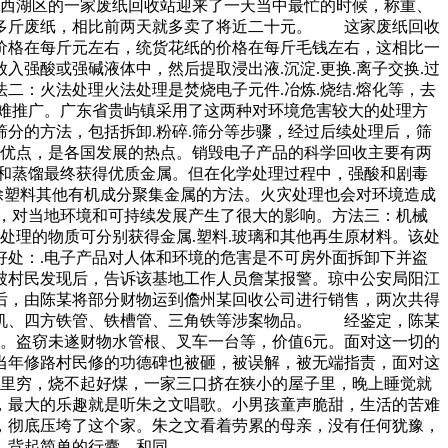
湖区的一家废纸回收站迎来了一天当中最忙的时候，称重、
百多斤废纸，相比前两天就多卖了将近二十元。 这家废纸回收
价格在每斤元左右，统货花纸的价格在每斤毛钱左右，这相比一
强酸或强碱液体中，然后提取浸出液.沉淀.更换.离子交换.过
：火法处理火法处理是焚烧电子元件.冶炼.烧结.熔化等，去
难推广。广东省贵屿镇采用了这两种对环境危害较大的处理方
分的方法，包括拆卸.粉碎.筛分等步骤，经过后续处理后，筛
等优点，是各国发展的热点。销毁电子产品的科学回收主要有两
滤和蒸馏最终获得优质金属。但在化学处理过程中，强酸和剧毒
除塑料其他有机成分聚集金属的方法。火灾处理也会对环境造成
，对当地环境和可持续发展产生了很大的影响。方法三：机械
处理的物质可分别获得金属.塑料.玻璃和其他再生原材料。该处
处：.电子产品对人体和环境的危害是不可房外面拆卸下并盗
被村民发现后，告诉该基地工作人员詹某报警。琼中公安局阳江
后，由陈某将部分财物运到儋州某回收公司进行销售，两次共得
包机、四方铁管、铁槽管、三角铁等涉案物品。 经鉴定，陈某
。盗窃未遂财物水管根、叉车一台等，价值6元。面对这一切的
当年修路村民修的功德碑也被砸，被误解，被无端指责，面对这
家里穷，烧不起好煤，一家三口挤在狭小的屋子里，晚上睡觉就
，最大的乐趣就是听朱之文唱歌。小男孩童声脆甜，生活的苦难
，彻底压垮了这个家。朱之文看着劳累的母亲，没有任何犹豫，
，背起简单的行囊，和同