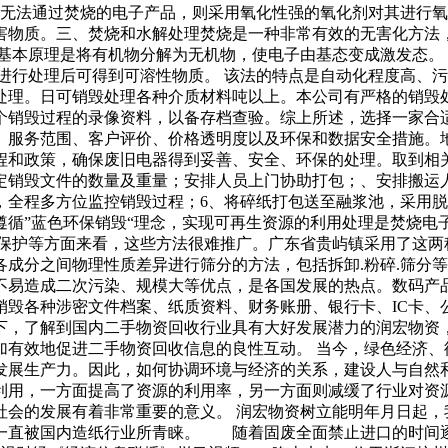
于无法通过焚烧的电子产品，则采用氧化性强的氧化剂对其进行
害物质。三、焚烧和水解处理焚烧是一种非常有效的无害化方法
基本原理是将有机物分解为无机物，使电子由基态变成激发态。 
进行处理后可得到可溶性物质。 该法的特点是自动化程度高、
处理。日可销毁处理各种介质材料吨以上。本公司有严格的销毁
个销毁过程的录像资料，以备存档查验。综上所述，选择一家合
、服务范围、客户评价、价格透明度以及环保和数据安全措施。
程和政策，确保废旧电器得到妥善、安全、环保的处理。取到相
定销毁文件的数量及重量；安排人员上门协助打包；、安排搬运
，全程多方位监控销毁过程；6、将碎纸打包送至融浆池，采用
循”蓝色环保销毁“理念，实现可再生资源的利用处理是焚烧电子
境保护等方面来看，这些方法很难推广。广东省贵屿镇采用了这两
成分之间物理性质差异进行筛分的方法，包括拆卸.粉碎.筛分等
不易造成二次污染、规模大等优点，是各国发展的热点。数码产
销毁各种涉密文件档案、纸质资料、财务账册、银行卡、IC卡、
下，了解到国内二手物资回收行业具有大好发展潜力的润宏物资
加有效地促进二手物资回收信息的良性互动。 当今，绿色经济、
发展生产力。因此，如何协调环境与经济的关系，建设人与自然
利用，一方面提高了资源的利用率，另一方面则减缓了行业对资
社会的发展有着非常重要的意义。 润宏物资树立能明年月日起，
一直被国内造纸行业所青睐。 随着固废全面禁止进口的时间