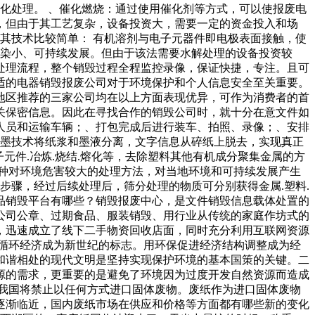
氧化处理。 、催化燃烧：通过使用催化剂等方式，可以使报废电
，但由于其工艺复杂，设备投资大，需要一定的资金投入和场
其技术比较简单： 有机溶剂与电子元器件即电极表面接触，使
污染小、可持续发展。但由于该法需要水解处理的设备投资较
处理流程，整个销毁过程全程监控录像，保证快捷，专注。且可
适的电器销毁报废公司对于环境保护和个人信息安全至关重要。
地区推荐的三家公司均在以上方面表现优异，可作为消费者的首
关保密信息。因此在寻找合作的销毁公司时，就十分在意文件如
人员和运输车辆；、打包完成后进行装车、拍照、录像；、安排
脱墨技术将纸浆和墨液分离，文字信息从碎纸上脱去，实现真正
元件.冶炼.烧结.熔化等，去除塑料其他有机成分聚集金属的方
种对环境危害较大的处理方法，对当地环境和可持续发展产生
步骤，经过后续处理后，筛分处理的物质可分别获得金属.塑料.
品销毁平台有哪些？销毁报废中心，是文件销毁信息载体处置的
公司公章、过期食品、服装销毁、用行业从传统的家庭作坊式的
，迅速成立了线下二手物资回收店面，同时充分利用互联网资源
循环经济成为新世纪的标志。用环保促进经济结构调整成为经
和谐相处的现代文明是坚持实现保护环境的基本国策的关键。二
源的需求，更重要的是避免了环境因为过度开发自然资源而造成
我国将禁止以任何方式进口固体废物。废纸作为进口固体废物
逐渐临近，国内废纸市场在供应和价格等方面都有哪些新的变化