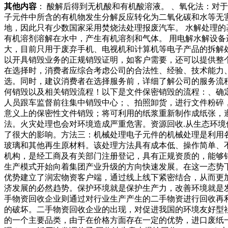
其他内容
： 酸解后得到无机酸和有机酸溶液。 、氧化法：对
子元件中所含的有机物发生分解反应转化为二氧化碳和水等无
地，因此只有少数国家采用焚烧法处理报废汽车。 水解处理的
有机溶剂溶解在水中，产生有机溶剂和气体。 用电解水解设备
大，目前只用于废弃手机、电视机和计算机等电子产品的拆解
以开具销毁业务的正规销毁证明，如客户需要，还可以提供整
在选择时，消费者应综合考虑公司的合法性、经验、技术能力
选。同时，建议消费者在选择服务前，详细了解公司的服务流
何销毁以及相关销毁流程！以下是文件保密销毁的流程：、确
人员跟车监督前往集中销毁中心；、拍照卸货，进行文件粉碎
意义上的保密性文件销毁；将可利用的纸浆重新制作成纸张，遵
法。火灾处理也会对环境造成严重危害。资源回收.从生态环
了很大的影响。方法三：机械处理电子元件的机械处理是利用各
玻璃和其他再生原材料。该处理方法具有成本低、操作简单、
机构，是经工商及有关部门注册登记，具有正规资质的，能够
生产模式开始向着集团产业升级的方向快速发展。在这一态势
优势建立了润宏物资客户端，通过线上线下紧密结合，从而更
济发展的必然趋势。保护环境就是保护生产力，改善环境就是
手物资回收企业则通过对行业生产产生的二手物资进行回收再
的破坏。二手物资回收企业的出现，对促进我国的环境友好型
的一个主要品类，由于在价格方面存在一定的优势，进口废纸