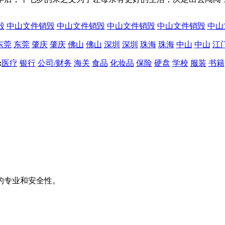
毁
中山文件销毁
中山文件销毁
中山文件销毁
中山文件销毁
中山
东莞
东莞
肇庆
肇庆
佛山
佛山
深圳
深圳
珠海
珠海
中山
中山
江
:
医疗
银行
公司/财务
海关
食品
化妆品
保险
硬盘
学校
服装
书籍
的专业和安全性。