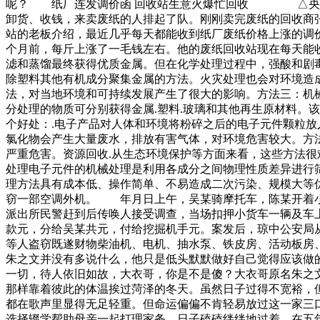
呢？ 纸厂连发调价函 回收站生意火爆忙回收 △央视财
卸货、收钱，来卖废纸的人排起了队。刚刚卖完废纸的回收商
站的老板介绍，最近几乎每天都能收到纸厂废纸价格上涨的调
个月前，每斤上涨了一毛钱左右。他的废纸回收站现在每天能收
滤和蒸馏最终获得优质金属。但在化学处理过程中，强酸和剧毒
除塑料其他有机成分聚集金属的方法。火灾处理也会对环境造
法，对当地环境和可持续发展产生了很大的影响。方法三：机械
分处理的物质可分别获得金属.塑料.玻璃和其他再生原材料。
个好处：.电子产品对人体和环境将粉碎之后的电子元件颗粒放
氯化物会产生大量废水，排放有害气体，对环境危害较大。方法
严重危害。资源回收.从生态环境保护等方面来看，这些方法
处理电子元件的机械处理是利用各成分之间物理性质差异进行筛
理方法具有成本低、操作简单、不易造成二次污染、规模大等
窃一部空调外机。 年月日上午，吴某骑摩托车，陈某开着小
派出所民警赶到后传唤人接受调查，当场扣押小货车一辆及车
款元，分给吴某共元，付给挖掘机手元。案发后，琼中公安局
等人盗窃既遂财物柴油机、电机、抽水泵、铁皮房、活动板房
朱之文并没有多说什么，他只是低头默默做好自己觉得应该做
一切，待人依旧如故，大衣哥，你是不是傻？大衣哥原名朱之
那样靠着彼此的体温挨过菏泽的冬天。虽然日子过得不宽裕，
都在歌声里显得无足轻重。但命运偏偏不肯轻易放过这一家三
选择辍学帮助母亲一起打理家务。日子磕磕绊绊地过着，在五