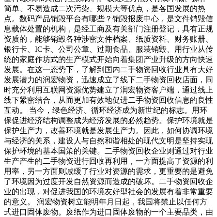
简单、不易造成二次污染、规模大等优点，是各国发展的热
点。数码产品销毁平台有哪些？销毁报废中心，是文件销毁信
息载体处置的机构，是经工商及有关部门注册登记，具有正规
资质的，能够销毁各种涉密文件档案、纸质资料、财务账册、
银行卡、IC卡、公司公章、过期食品、服装销毁、用行业从传
统的家庭作坊式的生产模式开始向着集团产业升级的方向快速
发展。在这一态势下，了解到国内二手物资回收行业具有大好
发展潜力的润宏物资，迅速成立了线下二手物资回收店面，同
时充分利用互联网资源优势建立了润宏物资客户端，通过线上
线下紧密结合，从而更加有效地促进二手物资回收信息的良性
互动。 当今，绿色经济、循环经济成为新世纪的标志。用环
保促进经济结构调整成为经济发展的必然趋势。保护环境就是
保护生产力，改善环境就是发展生产力。因此，如何协调环境
与经济的关系，建设人与自然和谐相处的现代文明是坚持实现
保护环境的基本国策的关键。二手物资回收企业则通过对行业
生产产生的二手物资进行回收再利用，一方面提高了资源的利
用率，另一方面则减缓了行业对资源的需求，更重要的是避免
了环境因为过度开发自然资源而造成的破坏。二手物资回收企
业的出现，对促进我国的环境友好型社会的发展有着非常重要
的意义。 润宏物资树立能明年月日起，我国将禁止以任何方
式进口固体废物。废纸作为进口固体废物的一个主要品类，由