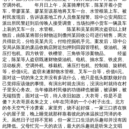
空调外机。 年月日上午，吴某骑摩托车，陈某开着小货
车，带廖某某、廖某至该基地将叉车一台、水管根装上车。被
村民发现后，告诉该基地工作人员詹某报警。琼中公安局阳江
派出所民警赶到后传唤人接受调查，当场扣押小货车一辆及车
上装的叉车一台、水管根。 陈某和吴某前两次盗窃以上财
物后，由陈某将部分财物运到儋州某回收公司进行销售，两次
共得款元，分给吴某共元，付给挖掘机手元。案发后，琼中公
安局从陈某的废品收购店附近扣押到田园管理机、柴油机、液
压打包机、四方铁管、铁槽管、三角铁等涉案物品。 经鉴
定，陈某等人盗窃既遂财物柴油机、电机、抽水泵、铁皮房、
活动板房、空调外机、移栽机、液压打包机、控制箱、旋耕机
等，价值6元。盗窃未遂财物水管根、叉车一台等，价值6元。
面对这一切的朱之文并没有多说什么，他只是低头默默做好自
己觉得应该做的事情。有演出时就去演出，没演出时就待在村
子里安心务农。当年修路村民修的功德碑也被砸，被误解，被
无端指责，面对这一切，待人依旧如故，大衣哥，你是不是
傻？大衣哥原名朱之文，6年在菏泽的一个小村子出生。北方
的冬天空气干冷萧索，家里穷，烧不起好煤，一家三口挤在狭
小的屋子里，晚上睡觉就那样靠着彼此的体温挨过菏泽的冬
天。虽然日子过得不宽裕，但一家三口生活的乐趣却并没有因
此降低。父母忙完一天的农活，最大的乐趣就是听朱之文唱