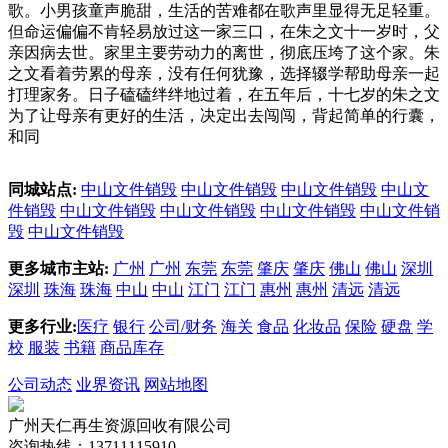
歌。小男孩童声脆甜，生活的苦难都在歌声里显得无足轻重。
但命运偏偏不肯轻易放过这一家三口，在朱之文十一岁时，父
亲因病去世。家里主要劳动力的离世，彻底压垮了这个家。朱
之文看着劳累的母亲，没有任何犹豫，选择辍学帮助母亲一起
打理家务。日子磕磕绊绊地过着，在五年后，十七岁的朱之文
为了让母亲有更好的生活，决定出去闯闯，背起简单的行囊，
和同
同城站点:
中山文件销毁
中山文件销毁
中山文件销毁
中山文
件销毁
中山文件销毁
中山文件销毁
中山文件销毁
中山文件销
毁
中山文件销毁
更多城市主站:
广州
广州
东莞
东莞
肇庆
肇庆
佛山
佛山
深圳
深圳
珠海
珠海
中山
中山
江门
江门
惠州
惠州
清远
清远
更多行业:
医疗
银行
公司/财务
海关
食品
化妆品
保险
硬盘
学
校
服装
书籍
商品库存
公司动态
业界资讯
网站地图
广州天仁再生资源回收有限公司
咨询热线：13711115910