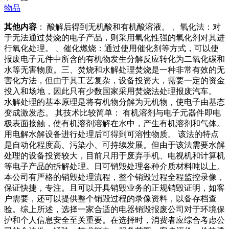
物品
其他内容
： 酸解后得到无机酸和有机酸溶液。 、氧化法：对
于无法通过焚烧的电子产品，则采用氧化性强的氧化剂对其进
行氧化处理。 、催化燃烧：通过使用催化剂等方式，可以使
报废电子元件中所含的有机物发生分解反应转化为二氧化碳和
水等无害物质。三、焚烧和水解处理焚烧是一种非常有效的无
害化方法，但由于其工艺复杂，设备投资大，需要一定的资金
投入和场地，因此只有少数国家采用焚烧法处理报废汽车。
水解处理的基本原理是将有机物分解为无机物，使电子由基态
变成激发态。 其技术比较简单： 有机溶剂与电子元器件即电
极表面接触，使有机溶剂溶解在水中，产生有机溶剂和气体。
用电解水解设备进行处理后可得到可溶性物质。 该法的特点
是自动化程度高、污染小、可持续发展。但由于该法需要水解
处理的设备投资较大，目前只用于废弃手机、电视机和计算机
等电子产品的拆解处理。日可销毁处理各种介质材料吨以上。
本公司有严格的销毁处理流程，整个销毁过程全程监控录像，
保证快捷，专注。且可以开具销毁业务的正规销毁证明，如客
户需要，还可以提供整个销毁过程的录像资料，以备存档查
验。综上所述，选择一家合适的电器销毁报废公司对于环境保
护和个人信息安全至关重要。在选择时，消费者应综合考虑公