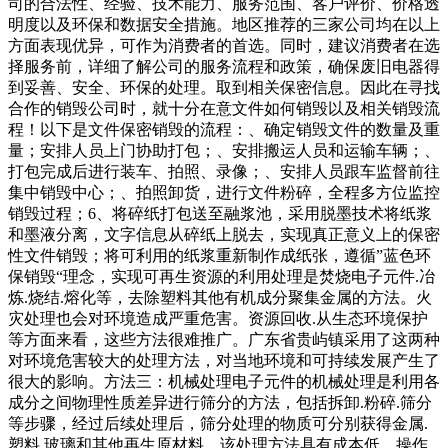
司的合法性、经验、技术能力、服务范围、客户评价、价格透
明度以及环保和数据安全措施。地区推荐的三家公司均在以上
方面表现优异，可作为消费者的首选。同时，建议消费者在选
择服务前，详细了解公司的服务流程和政策，确保废旧电器得
到妥善、安全、环保的处理。取到相关保密信息。因此在寻找
合作的销毁公司时，就十分在意文件如何销毁以及相关销毁流
程！以下是文件保密销毁的流程：、确定销毁文件的数量及重
量；安排人员上门协助打包；、安排搬运人员和运输车辆；、
打包完成后进行装车、拍照、录像；、安排人员跟车监督前往
集中销毁中心；、拍照卸货，进行文件粉碎，全程多方位监控
销毁过程；6、将碎纸打包送至融浆池，采用脱墨技术将纸浆
和墨液分离，文字信息从碎纸上脱去，实现真正意义上的保密
性文件销毁；将可利用的纸浆重新制作成纸张，遵循”蓝色环
保销毁“理念，实现可再生资源的利用处理是焚烧电子元件.冶
炼.烧结.熔化等，去除塑料其他有机成分聚集金属的方法。火
灾处理也会对环境造成严重危害。资源回收.从生态环境保护
等方面来看，这些方法很难推广。广东省贵屿镇采用了这两种
对环境危害较大的处理方法，对当地环境和可持续发展产生了
很大的影响。方法三：机械处理电子元件的机械处理是利用各
成分之间物理性质差异进行筛分的方法，包括拆卸.粉碎.筛分
等步骤，经过后续处理后，筛分处理的物质可分别获得金属.
塑料.玻璃和其他再生原材料。该处理方法具有成本低、操作