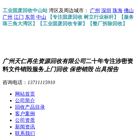
工业固废回收中山站
湾区及周边城市：
广州
深圳
珠海
佛山
广州
江门
东莞
中山
【专注固废回收 树立行业标杆】【服务
珠三角大湾区】【工业固废回收专家】【整厂拆除回收】
广州天仁再生资源回收有限公司
二十年专注涉密资
料文件销毁服务
上门回收 保密销毁 出具报告
咨询电话：
13711115910
网站首页
公司简介
回收产品目录
客户案例
公司资质
新闻资讯
联系我们