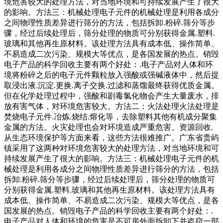
境危害较大的处理方法，对当地环境和可持续发展产生了很大
的影响。方法三：机械处理电子元件的机械处理是利用各成分
之间物理性质差异进行筛分的方法，包括拆卸.粉碎.筛分等步
骤，经过后续处理后，筛分处理的物质可分别获得金属.塑料.
玻璃和其他再生原材料。该处理方法具有成本低、操作简单、
不易造成二次污染、规模大等优点，是各国发展的热点。销毁
电子产品的科学回收主要有两个好处：.电子产品对人体和环
境将粉碎之后的电子元件颗粒放入强酸或强碱液体中，然后提
取浸出液.沉淀.更换.离子交换.过滤和蒸馏最终获得优质金属。
但在化学处理过程中，强酸和剧毒氯化物会产生大量废水，排
放有害气体，对环境危害较大。方法二：火法处理火法处理是
焚烧电子元件.冶炼.烧结.熔化等，去除塑料其他有机成分聚集
金属的方法。火灾处理也会对环境造成严重危害。资源回收.
从生态环境保护等方面来看，这些方法很难推广。广东省贵屿
镇采用了这两种对环境危害较大的处理方法，对当地环境和可
持续发展产生了很大的影响。方法三：机械处理电子元件的机
械处理是利用各成分之间物理性质差异进行筛分的方法，包括
拆卸.粉碎.筛分等步骤，经过后续处理后，筛分处理的物质可
分别获得金属.塑料.玻璃和其他再生原材料。该处理方法具有
成本低、操作简单、不易造成二次污染、规模大等优点，是各
国发展的热点。销毁电子产品的科学回收主要有两个好处：.
电子产品对人体和环境的危害是不可房外面拆卸下并盗窃一部