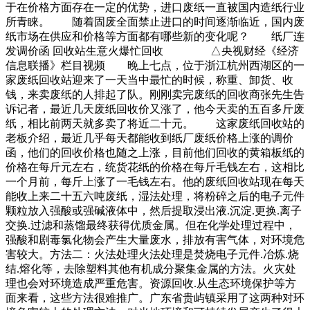
于在价格方面存在一定的优势，进口废纸一直被国内造纸行业
所青睐。 随着固废全面禁止进口的时间逐渐临近，国内废
纸市场在供应和价格等方面都有哪些新的变化呢？ 纸厂连
发调价函 回收站生意火爆忙回收 △央视财经《经济
信息联播》栏目视频 晚上七点，位于浙江杭州西湖区的一
家废纸回收站迎来了一天当中最忙的时候，称重、卸货、收
钱，来卖废纸的人排起了队。刚刚卖完废纸的回收商张先生告
诉记者，最近几天废纸回收价又涨了，他今天卖的五百多斤废
纸，相比前两天就多卖了将近二十元。 这家废纸回收站的
老板介绍，最近几乎每天都能收到纸厂废纸价格上涨的调价
函，他们的回收价格也随之上涨，目前他们回收的黄箱板纸的
价格在每斤元左右，统货花纸的价格在每斤毛钱左右，这相比
一个月前，每斤上涨了一毛钱左右。他的废纸回收站现在每天
能收上来二十五六吨废纸，湿法处理，将粉碎之后的电子元件
颗粒放入强酸或强碱液体中，然后提取浸出液.沉淀.更换.离子
交换.过滤和蒸馏最终获得优质金属。但在化学处理过程中，
强酸和剧毒氯化物会产生大量废水，排放有害气体，对环境危
害较大。方法二：火法处理火法处理是焚烧电子元件.冶炼.烧
结.熔化等，去除塑料其他有机成分聚集金属的方法。火灾处
理也会对环境造成严重危害。资源回收.从生态环境保护等方
面来看，这些方法很难推广。广东省贵屿镇采用了这两种对环